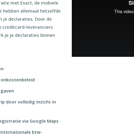
gratie met Exact, de mobiele
ze hebben allemaal hetzelfde
n je declaraties. Door de
n creditcard-leveranciers
rk je je declaraties binnen
en
 onkostenbeleid
itgaven
p door volledig inzicht in
egistratie via Google Maps
internationale btw-